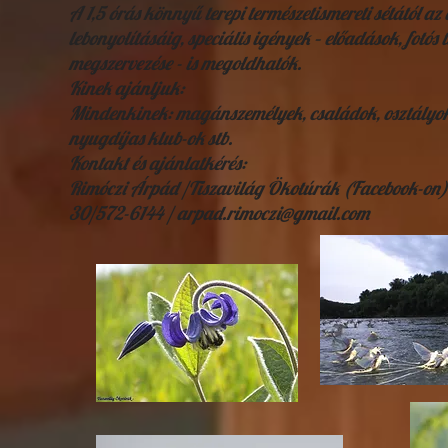
A 1,5 órás könnyű terepi természetismereti sétától a
lebonyolításáig, speciális igények – előadások, fotó
megszervezése - is megoldhatók.
Kinek ajánljuk:
Mindenkinek: magánszemélyek, családok, osztályok é
nyugdíjas klub-ok stb.
Kontakt és ajánlatkérés:
Rimóczi Árpád /Tiszavilág Ökotúrák (Facebook-on)
30/572-6144 / arpad.rimoczi@gmail.com