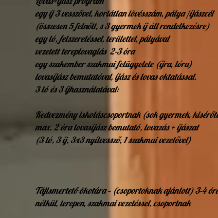
Lovas+íjász program
egy íj 3 vesszővel, korlátlan lövésszám, pálya /íjászcél
(összesen 5 felnőtt, s 3 gyermek íj áll rendelkezésre)
egy ló, felszereléssel, területtel, pályával
vezetett tereplovaglás 2-3 óra
egy szakember szakmai felügyelete (íjra, lóra)
lovasíjász bemutatóval, íjász és lovas oktatással.
3 ló és 3 íjhasználatával:
Kedvezmény iskoláscsoportnak (sok gyermek, kisérő
max. 2 óra lovasíjász bemutató, lovazás + íjászat
(3 ló, 3 íj, 3x3 nyílvessző, 1 szakmai vezetővel)
Tájismertető ökotúra – (csoportoknak ajánlott) 3-4 óra
nélkül, terepen, szakmai vezetéssel, csoportnak