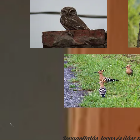
Lovagoltatás, lovas és íjá