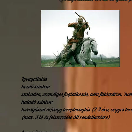
Lovagoltatás
kezdő szinten:
szabadon, személyes foglalkozás, nem futószáron, ’nom
haladó szinten:
lovasíjászat és/vagy tereplovaglás (2-3 óra, vegyes ter
(max. 3 ló és felszerelése áll rendelkezésre)